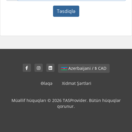
Təsdiqlə
Azerbaijani / $ CAD
Əlaqə
Xidmət Şərtləri
Müəllif hüquqları © 2026 TASProvider. Bütün hüquqlar
qorunur.