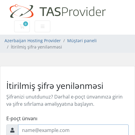
0
Səbət
Azerbaijan Hosting Provider
Müştəri paneli
İtirilmiş şifrə yenilənməsi
İtirilmiş şifrə yenilənməsi
Şifrənizi unutdunuz? Dərhal e-poçt ünvanınıza girin
və şifre sıfırlama əməliyyatına başlayın.
E-poçt ünvanı